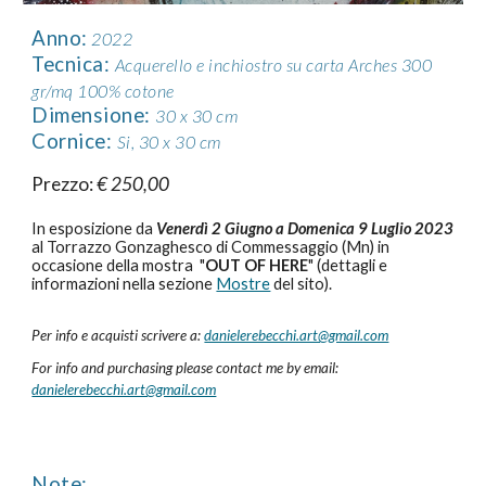
Anno:
2022
Tecnica
:
Acquerello e inchiostro su carta Arches 300
gr/mq 100% cotone
Dimensione
:
30 x 30 cm
Cornice
:
Si, 30 x 30 cm
Prezzo:
€ 250,00
In esposizione
da
Venerdì 2 Giugno a Domenica 9 Luglio 2023
al Torrazzo Gonzaghesco di Commessaggio (Mn) in
occasione della mostra "
OUT OF HERE
" (dettagli e
informazioni nella sezione
Mostre
del sito).
Per info e acquisti scrivere a:
danielerebecchi.art@gmail.com
For info and purchasing please contact me by email:
danielerebecchi.art@gmail.com
Note: