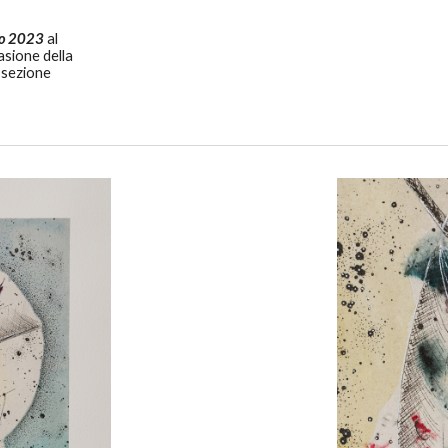
io 2023
al
sione della
a sezione