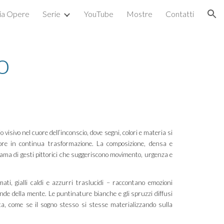
ria Opere
Serie
YouTube
Mostre
Contatti
ion
o
visivo nel cuore dell’inconscio, dove segni, colori e materia si
ore in continua trasformazione. La composizione, densa e
trama di gesti pittorici che suggeriscono movimento, urgenza e
ati, gialli caldi e azzurri traslucidi – raccontano emozioni
onde della mente. Le puntinature bianche e gli spruzzi diffusi
ca, come se il sogno stesso si stesse materializzando sulla