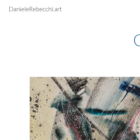
DanieleRebecchi.art
Sk