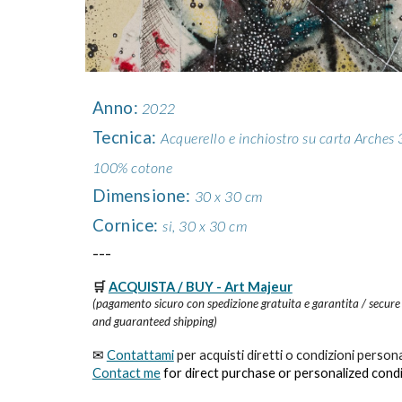
Anno:
2022
Tecnica
:
Acquerello e inchiostro su carta Arches
100% cotone
Dimensione
:
30 x 30 cm
Cornice
:
si, 30 x 30 cm
---
🛒
ACQUISTA / BUY - Art Majeur
(pagamento sicuro con spedizione gratuita e garantita / secure
and guaranteed shipping)
✉
Contattami
p
er acquisti diretti o condizioni person
Contact me
for direct purchase or personalized cond