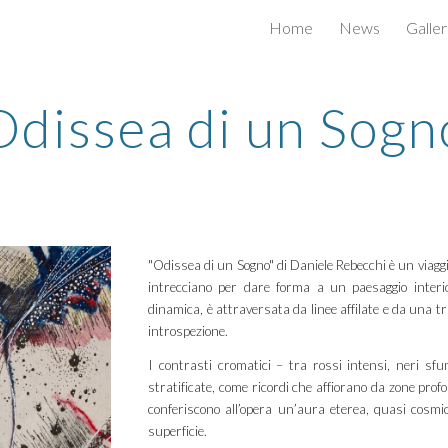
Home
News
Galle
ip to main content
Skip to navigat
Odissea di un Sogn
"Odissea di un Sogno" di Daniele Rebecchi è un viaggio 
intrecciano per dare forma a un paesaggio interi
dinamica, è attraversata da linee affilate e da una 
introspezione.
I contrasti cromatici – tra rossi intensi, neri sfum
stratificate, come ricordi che affiorano da zone prof
conferiscono all’opera un’aura eterea, quasi cosmi
superficie.