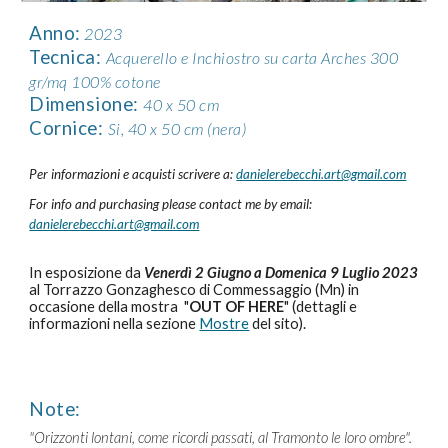
Anno:
2023
Tecnica
:
Acquerello e Inchiostro su carta Arches 300
gr/mq 100% cotone
Dimensione
:
40 x 50 cm
Cornice
:
Si, 40 x 50 cm (nera)
Per informazioni e acquisti scrivere a:
danielerebecchi.art@gmail.com
For info and purchasing please contact me by email:
danielerebecchi.art@gmail.com
In esposizione
da
Venerdì 2 Giugno a Domenica 9 Luglio 2023
al Torrazzo Gonzaghesco di Commessaggio (Mn) in
occasione della mostra "
OUT OF HERE
" (dettagli e
informazioni nella sezione
Mostre
del sito).
Note:
"
Orizzonti lontani, come ricordi passati, al Tramonto le loro ombre".