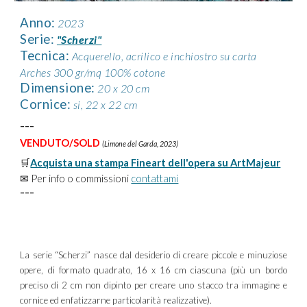
Anno:
2023
Serie
:
"Scherzi"
Tecnica
:
Acquerello, acrilico e inchiostro su carta
Arches 300 gr/mq 100% cotone
Dimensione
:
20 x 20 cm
Cornice
:
si, 2
2
x 2
2
cm
---
VENDUTO/SOLD
(L
imone del Garda,
202
3
)
🛒
Acquista una stampa
Fineart dell'opera su ArtMajeur
✉ Per info o commissioni
contattami
---
La serie “Scherzi” nasce dal desiderio di creare piccole e minuziose
opere, di formato quadrato, 16 x 16 cm ciascuna (più un bordo
preciso di 2 cm non dipinto per creare uno stacco tra immagine e
cornice ed enfatizzarne particolarità realizzative).